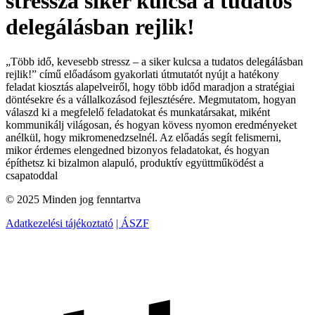
stressza siker kulcsa a tudatos
delegálásban rejlik!
„Több idő, kevesebb stressz – a siker kulcsa a tudatos delegálásban
rejlik!” című előadásom gyakorlati útmutatót nyújt a hatékony
feladat kiosztás alapelveiről, hogy több időd maradjon a stratégiai
döntésekre és a vállalkozásod fejlesztésére. Megmutatom, hogyan
válaszd ki a megfelelő feladatokat és munkatársakat, miként
kommunikálj világosan, és hogyan kövess nyomon eredményeket
anélkül, hogy mikromenedzselnél. Az előadás segít felismerni,
mikor érdemes elengedned bizonyos feladatokat, és hogyan
építhetsz ki bizalmon alapuló, produktív együttműködést a
csapatoddal
© 2025 Minden jog fenntartva
Adatkezelési tájékoztató
| ÁSZF