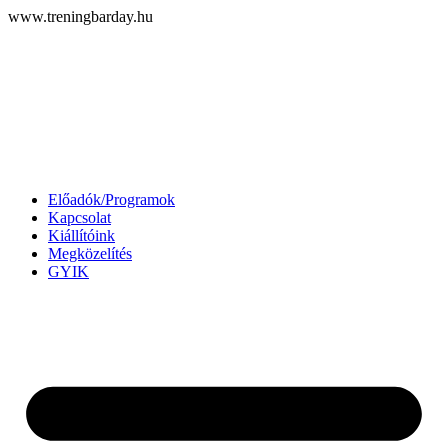
Ugrás
www.treningbarday.hu
a
tartalomhoz
Előadók/Programok
Kapcsolat
Kiállítóink
Megközelítés
GYIK