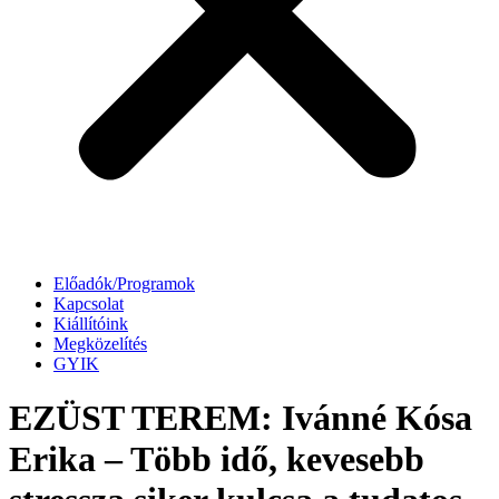
Előadók/Programok
Kapcsolat
Kiállítóink
Megközelítés
GYIK
EZÜST TEREM: Ivánné Kósa
Erika – Több idő, kevesebb