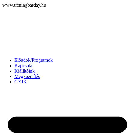
Ugrás
www.treningbarday.hu
a
tartalomhoz
Előadók/Programok
Kapcsolat
Kiállítóink
Megközelítés
GYIK