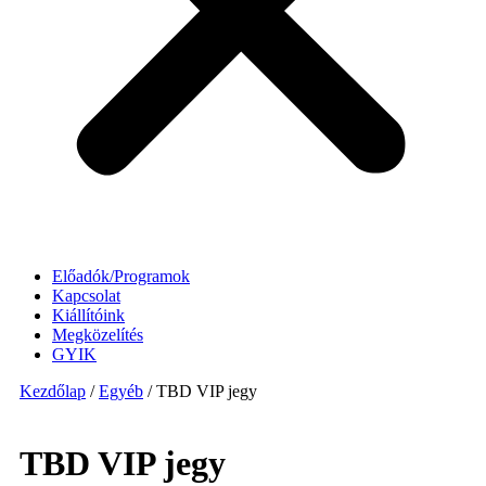
Előadók/Programok
Kapcsolat
Kiállítóink
Megközelítés
GYIK
Kezdőlap
/
Egyéb
/ TBD VIP jegy
TBD VIP jegy