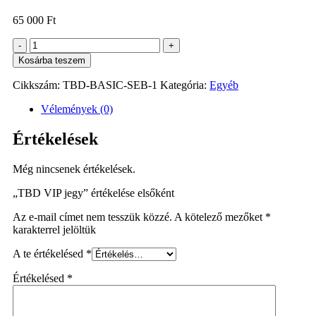
65 000
Ft
TBD
-
+
VIP
Kosárba teszem
jegy
mennyiség
Cikkszám:
TBD-BASIC-SEB-1
Kategória:
Egyéb
Vélemények (0)
Értékelések
Még nincsenek értékelések.
„TBD VIP jegy” értékelése elsőként
Az e-mail címet nem tesszük közzé.
A kötelező mezőket
*
karakterrel jelöltük
A te értékelésed
*
Értékelésed
*